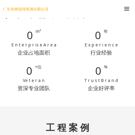
尊时凯龙人生就博
0
0
m²
年
E n t e r p r is e A r e a
E x p e r i e n c e
企业占地面积
行业经验
0
0
+位
%
Ve t e r a n
T r u s t B r a n d
资深专业团队
企业好评率
工 程 案 例