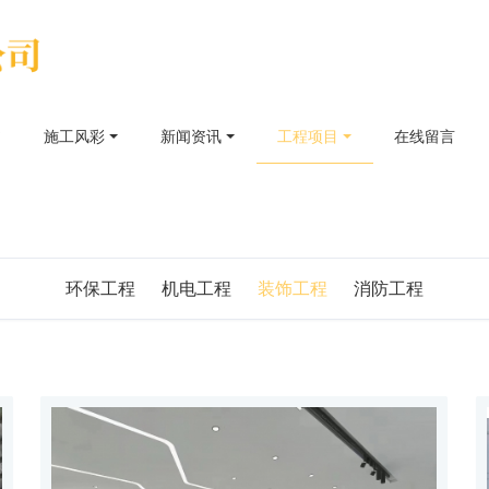
书
施工风彩
新闻资讯
工程项目
在线留言
环保工程
机电工程
装饰工程
消防工程