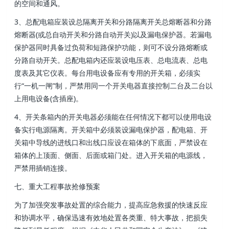
的空间和通风。
3、总配电箱应装设总隔离开关和分路隔离开关总熔断器和分路
熔断器(或总自动开关和分路自动开关)以及漏电保护器。若漏电
保护器同时具备过负荷和短路保护功能 ，则可不设分路熔断或
分路自动开关 。总配电箱内还应装设电压表、总电流表 、总电
度表及其它仪表 。每台用电设备应有专用的开关箱，必须实
行“一机一闸”制，严禁用同一个开关电器直接控制二台及二台以
上用电设备(含插座)。
4 、开关条箱内的开关电器必须能在任何情况下都可以使用电设
备实行电源隔离。开关箱中必须装设漏电保护器，配电箱、开
关箱中导线的进线口和出线口应设在箱体的下底面 ，严禁设在
箱体的上顶面 、侧面、后面或箱门处。进入开关箱的电源线 ，
严禁用插销连接。
七 、重大工程事故抢修预案
为了加强突发事故处置的综合能力，提高应急救援的快速反应
和协调水平，确保迅速有效地处置各类重、特大事故 ，把损失