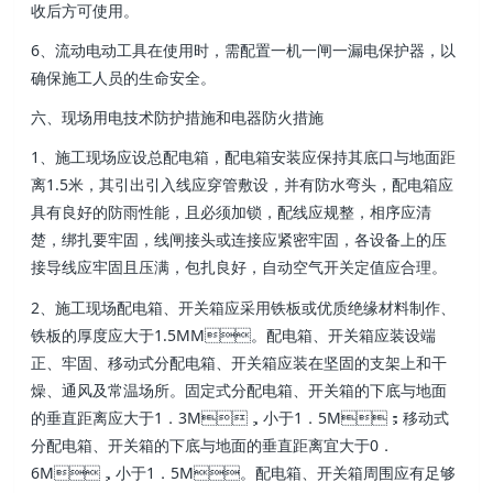
收后方可使用 。
6、流动电动工具在使用时，需配置一机一闸一漏电保护器，以
确保施工人员的生命安全。
六、现场用电技术防护措施和电器防火措施
1、施工现场应设总配电箱，配电箱安装应保持其底口与地面距
离1.5米 ，其引出引入线应穿管敷设，并有防水弯头，配电箱应
具有良好的防雨性能，且必须加锁，配线应规整 ，相序应清
楚，绑扎要牢固，线闸接头或连接应紧密牢固，各设备上的压
接导线应牢固且压满，包扎良好 ，自动空气开关定值应合理 。
2、施工现场配电箱、开关箱应采用铁板或优质绝缘材料制作 、
铁板的厚度应大于1.5MM。配电箱、开关箱应装设端
正 、牢固、移动式分配电箱、开关箱应装在坚固的支架上和干
燥、通风及常温场所 。固定式分配电箱、开关箱的下底与地面
的垂直距离应大于1．3M，小于1．5M；移动式
分配电箱、开关箱的下底与地面的垂直距离宜大于0．
6M，小于1．5M。配电箱 、开关箱周围应有足够